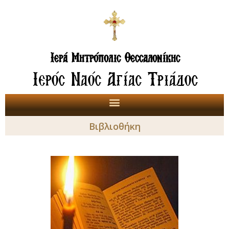
Ιερά Μητρόπολις Θεσσαλονίκης
Ιερός Ναός Αγίας Τριάδος
Βιβλιοθήκη