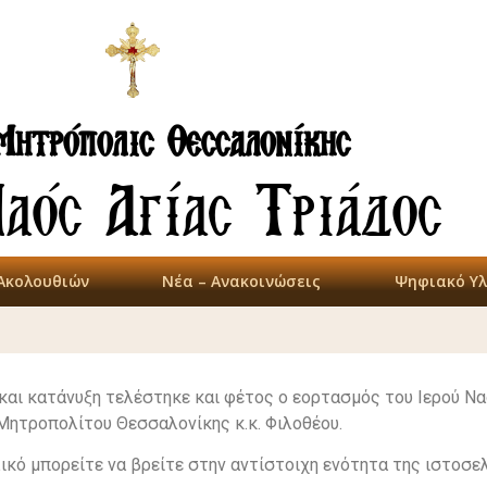
Μητρόπολις Θεσσαλονίκης
Ναός Αγίας Τριάδος
Ακολουθιών
Νέα – Ανακοινώσεις
Ψηφιακό Υλ
αι κατάνυξη τελέστηκε και φέτος ο εορτασμός του Ιερού Να
ητροπολίτου Θεσσαλονίκης κ.κ. Φιλοθέου.
κό μπορείτε να βρείτε στην αντίστοιχη ενότητα της ιστοσελ