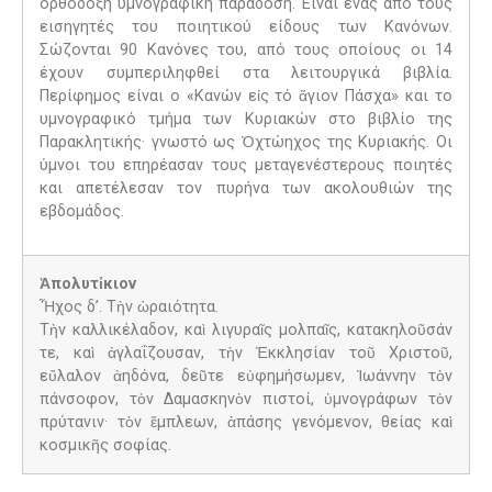
ορθόδοξη υμνογραφική παράδοση. Είναι ένας από τους
εισηγητές του ποιητικού είδους των Κανόνων.
Σώζονται 90 Κανόνες του, από τους οποίους οι 14
έχουν συμπεριληφθεί στα λειτουργικά βιβλία.
Περίφημος είναι ο «Κανών εἰς τό ἅγιον Πάσχα» και το
υμνογραφικό τμήμα των Κυριακών στο βιβλίο της
Παρακλητικής· γνωστό ως Ὀχτώηχος της Κυριακής. Οι
ύμνοι του επηρέασαν τους μεταγενέστερους ποιητές
και απετέλεσαν τον πυρήνα των ακολουθιών της
εβδομάδος.
Ἀπολυτίκιον
Ἦχος δ’. Τὴν ὡραιότητα.
Τὴν καλλικέλαδον, καὶ λιγυραῖς μολπαῖς, κατακηλοῦσάν
τε, καὶ ἀγλαΐζουσαν, τὴν Ἐκκλησίαν τοῦ Χριστοῦ,
εὔλαλον ἀηδόνα, δεῦτε εὐφημήσωμεν, Ἰωάννην τὸν
πάνσοφον, τὸν Δαμασκηνὸν πιστοί, ὑμνογράφων τὸν
πρύτανιν· τὸν ἔμπλεων, ἁπάσης γενόμενον, θείας καὶ
κοσμικῆς σοφίας.