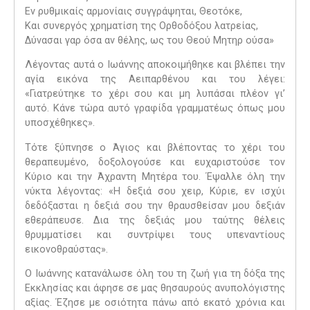
Εν ρυθμικαίς αρμονίαις συγγράψηται, Θεοτόκε,
Και συνεργός χρηματίση της Ορθοδόξου λατρείας,
Δύνασαι γαρ όσα αν θέλης, ως του Θεού Μητηρ ούσα»
Λέγοντας αυτά ο Ιωάννης αποκοιμήθηκε και βλέπει την
αγία εικόνα της Αειπαρθένου και του λέγει:
«Γιατρεύτηκε το χέρι σου και μη λυπάσαι πλέον γι’
αυτό. Κάνε τώρα αυτό γραφίδα γραμματέως όπως μου
υποσχέθηκες».
Τότε ξύπνησε ο Άγιος και βλέποντας το χέρι του
θεραπευμένο, δοξολογούσε και ευχαριστούσε τον
Κύριο και την Άχραντη Μητέρα του. Έψαλλε όλη την
νύκτα λέγοντας: «Η δεξιά σου χειρ, Κύριε, εν ισχύι
δεδόξασται η δεξιά σου την θραυσθείσαν μου δεξιάν
εθεράπευσε. Δια της δεξιάς μου ταύτης θέλεις
θρυμματίσει και συντρίψει τους υπεναντίους
εικονοθραύστας».
Ο Ιωάννης κατανάλωσε όλη του τη ζωή για τη δόξα της
Εκκλησίας και άφησε σε μας θησαυρούς ανυπολόγιστης
αξίας. Έζησε με οσιότητα πάνω από εκατό χρόνια και