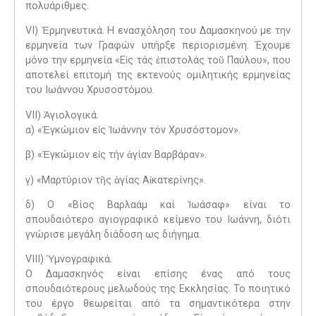
πολυάριθμες.
VI) Ἑρμηνευτικά. Η ενασχόληση του Δαμασκηνού με την
ερμηνεία των Γραφών υπήρξε περιορισμένη. Έχουμε
μόνο την ερμηνεία «Εἰς τάς ἐπιστολάς τοῦ Παύλου», που
αποτελεί επιτομή της εκτενούς ομιλητικής ερμηνείας
του Ιωάννου Χρυσοστόμου.
VII) Ἁγιολογικά.
α) «Ἐγκώμιον εἰς Ἰωάννην τόν Χρυσόστομον».
β) «Ἐγκώμιον εἰς τήν ἁγίαν Βαρβάραν».
γ) «Μαρτύριον τῆς ἁγίας Αἰκατερίνης».
δ) Ο «Βίος Βαρλαάμ καί Ἰωάσαφ» είναι το
σπουδαιότερο αγιογραφικό κείμενο του Ιωάννη, διότι
γνώρισε μεγάλη διάδοση ως διήγημα.
VIII) Ὑμνογραφικά.
Ο Δαμασκηνός είναι επίσης ένας από τους
σπουδαιότερους μελωδούς της Εκκλησίας. Το ποιητικό
του έργο θεωρείται από τα σημαντικότερα στην