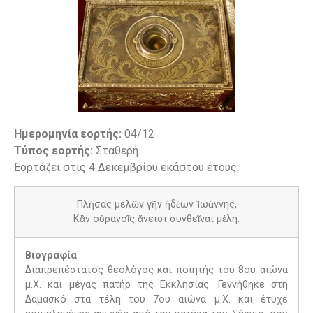
Ημερομηνία εορτής:
04/12
Τύπος εορτής:
Σταθερή.
Εορτάζει στις 4 Δεκεμβρίου εκάστου έτους.
Πλήσας μελῶν γῆν ἡδέων Ἰωάννης,
Κἂν οὐρανοῖς ἄνεισι συνθεῖναι μέλη.
Βιογραφία
Διαπρεπέστατος θεολόγος και ποιητής του 8ου αιώνα
μ.Χ. και μέγας πατήρ της Εκκλησίας. Γεννήθηκε στη
Δαμασκό στα τέλη του 7ου αιώνα μ.Χ. και έτυχε