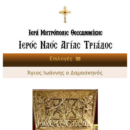
Ιερά Μητρόπολις Θεσσαλονίκης
Ιερός Ναός Αγίας Τριάδος
Άγιος Ιωάννης ο Δαμασκηνός