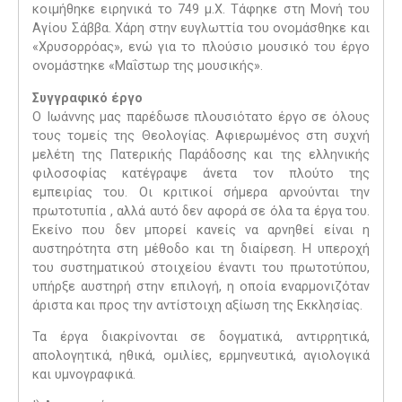
κοιμήθηκε ειρηνικά το 749 μ.Χ. Τάφηκε στη Μονή του
Αγίου Σάββα. Χάρη στην ευγλωττία του ονομάσθηκε και
«Χρυσορρόας», ενώ για το πλούσιο μουσικό του έργο
ονομάστηκε «Μαΐστωρ της μουσικής».
Συγγραφικό έργο
Ο Ιωάννης μας παρέδωσε πλουσιότατο έργο σε όλους
τους τομείς της Θεολογίας. Αφιερωμένος στη συχνή
μελέτη της Πατερικής Παράδοσης και της ελληνικής
φιλοσοφίας κατέγραψε άνετα τον πλούτο της
εμπειρίας του. Οι κριτικοί σήμερα αρνούνται την
πρωτοτυπία , αλλά αυτό δεν αφορά σε όλα τα έργα του.
Εκείνο που δεν μπορεί κανείς να αρνηθεί είναι η
αυστηρότητα στη μέθοδο και τη διαίρεση. Η υπεροχή
του συστηματικού στοιχείου έναντι του πρωτοτύπου,
υπήρξε αυστηρή στην επιλογή, η οποία εναρμονιζόταν
άριστα και προς την αντίστοιχη αξίωση της Εκκλησίας.
Τα έργα διακρίνονται σε δογματικά, αντιρρητικά,
απολογητικά, ηθικά, ομιλίες, ερμηνευτικά, αγιολογικά
και υμνογραφικά.