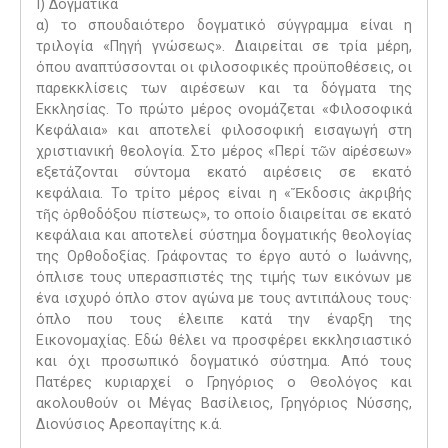
I) Δογματικά
α) το σπουδαιότερο δογματικό σύγγραμμα είναι η
τριλογία «Πηγή γνώσεως». Διαιρείται σε τρία μέρη,
όπου αναπτύσσονται οι φιλοσοφικές προϋποθέσεις, οι
παρεκκλίσεις των αιρέσεων και τα δόγματα της
Εκκλησίας. Το πρώτο μέρος ονομάζεται «Φιλοσοφικά
Κεφάλαια» και αποτελεί φιλοσοφική εισαγωγή στη
χριστιανική θεολογία. Στο μέρος «Περί τῶν αἱρέσεων»
εξετάζονται σύντομα εκατό αιρέσεις σε εκατό
κεφάλαια. Το τρίτο μέρος είναι η «Ἔκδοσις ἀκριβής
τῆς ὀρθοδόξου πίστεως», το οποίο διαιρείται σε εκατό
κεφάλαια και αποτελεί σύστημα δογματικής θεολογίας
της Ορθοδοξίας. Γράφοντας το έργο αυτό ο Ιωάννης,
όπλισε τους υπερασπιστές της τιμής των εικόνων με
ένα ισχυρό όπλο στον αγώνα με τους αντιπάλους τους·
όπλο που τους έλειπε κατά την έναρξη της
Εικονομαχίας. Εδώ θέλει να προσφέρει εκκλησιαστικό
και όχι προσωπικό δογματικό σύστημα. Από τους
Πατέρες κυριαρχεί ο Γρηγόριος ο Θεολόγος και
ακολουθούν οι Μέγας Βασίλειος, Γρηγόριος Νύσσης,
Διονύσιος Αρεοπαγίτης κ.ά.