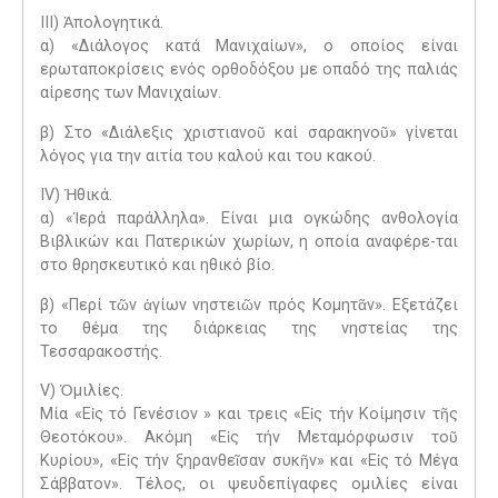
III) Ἀπολογητικά.
α) «Διάλογος κατά Μανιχαίων», ο οποίος είναι
ερωταποκρίσεις ενός ορθοδόξου με οπαδό της παλιάς
αίρεσης των Μανιχαίων.
β) Στο «Διάλεξις χριστιανοῦ καί σαρακηνοῦ» γίνεται
λόγος για την αιτία του καλού και του κακού.
IV) Ἠθικά.
α) «Ἱερά παράλληλα». Είναι μια ογκώδης ανθολογία
Βιβλικών και Πατερικών χωρίων, η οποία αναφέρε-ται
στο θρησκευτικό και ηθικό βίο.
β) «Περί τῶν ἁγίων νηστειῶν πρός Κομητᾶν». Εξετάζει
το θέμα της διάρκειας της νηστείας της
Τεσσαρακοστής.
V) Ὁμιλίες.
Μία «Εἰς τό Γενέσιον » και τρεις «Εἰς τήν Κοίμησιν τῆς
Θεοτόκου». Ακόμη «Εἰς τήν Μεταμόρφωσιν τοῦ
Κυρίου», «Εἰς τήν ξηρανθεῖσαν συκῆν» και «Εἰς τό Μέγα
Σάββατον». Τέλος, οι ψευδεπίγαφες ομιλίες είναι