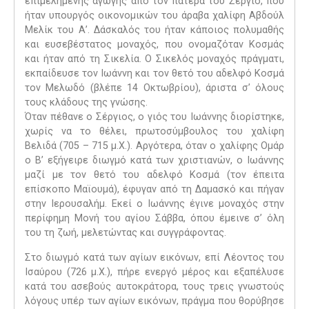
επιμελημένης αγωγής από τον πατέρα του Σέργιο, που
ήταν υπουργός οικονομικών του άραβα χαλίφη Αβδούλ
Μελίκ του Α’. Δάσκαλός του ήταν κάποιος πολυμαθής
και ευσεβέστατος μοναχός, που ονομαζόταν Κοσμάς
και ήταν από τη Σικελία. Ο Σικελός μοναχός πράγματι,
εκπαίδευσε τον Ιωάννη και τον θετό του αδελφό Κοσμά
τον Μελωδό (βλέπε 14 Οκτωβρίου), άριστα σ’ όλους
τους κλάδους της γνώσης.
Όταν πέθανε ο Σέργιος, ο γιός του Ιωάννης διορίστηκε,
χωρίς να το θέλει, πρωτοσύμβουλος του χαλίφη
Βελιδά (705 – 715 μ.Χ.). Αργότερα, όταν ο χαλίφης Ομάρ
ο Β’ εξήγειρε διωγμό κατά των χριστιανών, ο Ιωάννης
μαζί με τον θετό του αδελφό Κοσμά (τον έπειτα
επίσκοπο Μαϊουμά), έφυγαν από τη Δαμασκό και πήγαν
στην Ιερουσαλήμ. Εκεί ο Ιωάννης έγινε μοναχός στην
περίφημη Μονή του αγίου Σάββα, όπου έμεινε σ’ όλη
του τη ζωή, μελετώντας και συγγράφοντας.
Στο διωγμό κατά των αγίων εικόνων, επί Λέοντος του
Ισαύρου (726 μ.Χ.), πήρε ενεργό μέρος και εξαπέλυσε
κατά του ασεβούς αυτοκράτορα, τους τρεις γνωστούς
λόγους υπέρ των αγίων εικόνων, πράγμα που θορύβησε