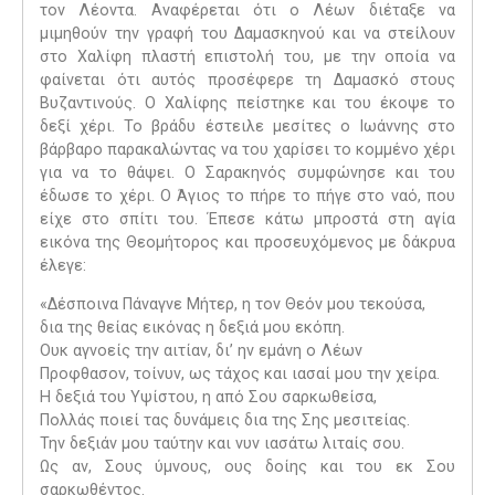
τον Λέοντα. Αναφέρεται ότι ο Λέων διέταξε να
μιμηθούν την γραφή του Δαμασκηνού και να στείλουν
στο Χαλίφη πλαστή επιστολή του, με την οποία να
φαίνεται ότι αυτός προσέφερε τη Δαμασκό στους
Βυζαντινούς. Ο Χαλίφης πείστηκε και του έκοψε το
δεξί χέρι. Το βράδυ έστειλε μεσίτες ο Ιωάννης στο
βάρβαρο παρακαλώντας να του χαρίσει το κομμένο χέρι
για να το θάψει. Ο Σαρακηνός συμφώνησε και του
έδωσε το χέρι. Ο Άγιος το πήρε το πήγε στο ναό, που
είχε στο σπίτι του. Έπεσε κάτω μπροστά στη αγία
εικόνα της Θεομήτορος και προσευχόμενος με δάκρυα
έλεγε:
«Δέσποινα Πάναγνε Μήτερ, η τον Θεόν μου τεκούσα,
δια της θείας εικόνας η δεξιά μου εκόπη.
Ουκ αγνοείς την αιτίαν, δι’ ην εμάνη ο Λέων
Προφθασον, τοίνυν, ως τάχος και ιασαί μου την χείρα.
Η δεξιά του Υψίστου, η από Σου σαρκωθείσα,
Πολλάς ποιεί τας δυνάμεις δια της Σης μεσιτείας.
Την δεξιάν μου ταύτην και νυν ιασάτω λιταίς σου.
Ως αν, Σους ύμνους, ους δοίης και του εκ Σου
σαρκωθέντος.