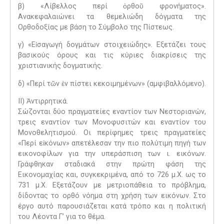
β) «Λίβελλος περί ὀρθοῦ φρονήματος».
Ανακεφαλαιώνει τα θεμελιώδη δόγματα της
Ορθοδοξίας με βάση το Σύμβολο της Πίστεως.
γ) «Εἰσαγωγή δογμάτων στοιχειώδης». Εξετάζει τους
βασικούς όρους και τις κύριες διακρίσεις της
χριστιανικής δογματικής.
δ) «Περί τῶν ἐν πίστει κεκοιμημένων» (αμφιβαλλόμενο).
II) Ἀντιρρητικά.
Σώζονται δύο πραγματείες εναντίον των Νεστοριανών,
τρεις εναντίον των Μονοφυσιτών και εναντίον του
Μονοθελητισμού. Οι περίφημες τρεις πραγματείες
«Περί εἰκόνων» απετέλεσαν την πιο πολύτιμη πηγή των
εικονοφίλων για την υπεράσπιση των ι. εικόνων.
Γράφθηκαν σταδιακά στην πρώτη φάση της
Εικονομαχίας και, συγκεκριμένα, από το 726 μ.Χ. ως το
731 μ.Χ. Εξετάζουν με μετριοπάθεια το πρόβλημα,
δίδοντας το ορθό νόημα στη χρήση των εικόνων. Στο
έργο αυτό παρουσιάζεται κατά τρόπο και η πολιτική
του Λέοντα Γ’ για το θέμα.