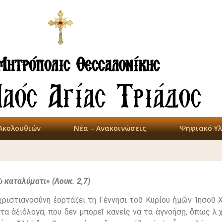
Μητρόπολις Θεσσαλονίκης
Ναός Αγίας Τριάδος
Ακολουθιών
Νέα – Ανακοινώσεις
Ψηφιακό Υλ
 καταλύματι» (Λουκ. 2,7)
χριστιανοσύνη ἑορτάζει τη Γέννησι τοῦ Κυρίου ἡμῶν Ἰησοῦ 
α ἀξιόλογα, που δεν μπορεῖ κανείς να τα ἀγνοήσῃ, ὅπως λ.χ