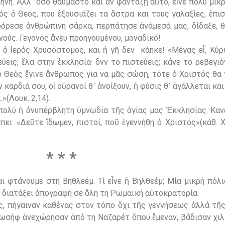
νη. Ἀλλ᾽ ὅσο θαυμαστό και ἂν φαντάζῃ αὐτό, εἶνε πολύ μικρ
ς ὁ Θεός, που ἐξουσιάζει τα ἄστρα και τους γαλαξίες, ἐπι
όρεσε ἀνθρώπινη σάρκα, περπάτησε ἀνάμεσά μας, δίδαξε, 
ούς. Γεγονός ἄνευ προηγουμένου, μοναδικό!
ι ὁ ἱερός Χρυσόστομος, και ἡ γῆ δεν κάηκε! «Μέγας εἶ, Κύρ
τεύεις; ἔλα στην ἐκκλησία· δνν το πιστεύεις; κάνε το ρεβεγι
 Θεός ἔγινε ἄνθρωπος για να μᾶς σώσῃ, τότε ὁ Χριστός θα γ
καρδιά σου, οἱ οὐρανοί θ᾿ ἀνοίξουν, ἡ φύσις θ᾽ ἀγάλλεται και
»(Λουκ. 2,14).
 πολύ ἡ ἀνυπέρβλητη ὑμνῳδία τῆς ἁγίας μας Ἐκκλησίας. Καν
ι· «Δεῦτε ἴδωμεν, πιστοί, ποῦ ἐγεννήθη ὁ Χριστός»(κάθ. Χ
* * *
 φτάνουμε στη Βηθλεέμ. Τί εἶνε ἡ Βηλθεέμ; Μία μικρή πόλις
ε διατάξει ἀπογραφή σε ὅλη τη Ρωμαϊκή αὐτοκρατορία.
ς, πήγαιναν καθένας στον τόπο ὄχι τῆς γεννήσεως ἀλλά τῆ
ωσήφ ἀνεχώρησαν ἀπό τη Ναζαρέτ ὅπου ἔμεναν, βάδισαν χιλι