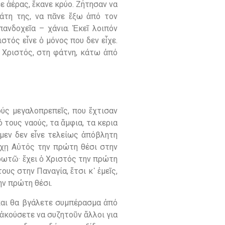
 ἀέρας, ἔκανε κρύο. Ζήτησαν να
τάτη της, να πᾶνε ἔξω ἀπό τον
ανδοχεῖα – χάνια. Ἐκεῖ λοιπόν
στός εἶνε ὁ μόνος που δεν εἶχε.
ὁ Χριστός, στη φάτνη, κάτω ἀπό
ούς μεγαλοπρεπεῖς, που ἔχτισαν
 τους ναούς, τα ἄμφια, τα κερια
μεν δεν εἶνε τελείως ἀπόβλητη
 ἔχῃ Αὐτός την πρώτη θέσι στην
 ἐρωτῶ· ἔχει ὁ Χριστός την πρώτη
υς στην Παναγία, ἔτσι κ᾽ ἐμεῖς,
ην πρώτη θέσι.
και θα βγάλετε συμπέρασμα ἀπό
᾽ ἀκούσετε να συζητοῦν ἄλλοι για