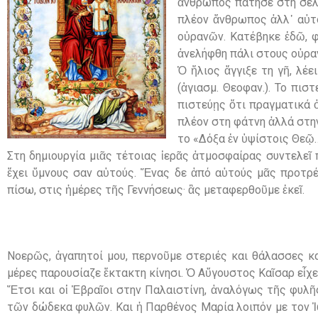
ἄνθρωπος πάτησε στη σελή
πλέον ἄνθρωπος ἀλλ᾽ αὐτό
οὐρανῶν. Κατέβηκε ἐδῶ, φ
ἀνελήφθη πάλι στους οὐραν
Ὁ ἥλιος ἄγγιξε τη γῆ, λέε
(ἁγιασμ. Θεοφαν.). Το πισ
πιστεύῃς ὅτι πραγματικά ὁ
πλέον στη φάτνη ἀλλά στην 
το «Δόξα ἐν ὑψίστοις Θεῷ…
Στη δημιουργία μιᾶς τέτοιας ἱερᾶς ἀτμοσφαίρας συντελεῖ
ἔχει ὕμνους σαν αὐτούς. Ἕνας δε ἀπό αὐτούς μᾶς προτρέπε
πίσω, στις ἡμέρες τῆς Γεννήσεως· ἂς μεταφερθοῦμε ἐκεῖ.
Νοερῶς, ἀγαπητοί μου, περνοῦμε στεριές και θάλασσες και
μέρες παρουσίαζε ἔκτακτη κίνησι. Ὁ Αὔγουστος Καῖσαρ εἶχ
Ἔτσι και οἱ Ἑβραῖοι στην Παλαιστίνη, ἀναλόγως τῆς φυλῆ
τῶν δώδεκα φυλῶν. Και ἡ Παρθένος Μαρία λοιπόν με τον Ἰ