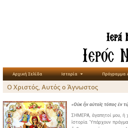
Ιερά 
Ιερός 
Αρχική Σελίδα
Ιστορία
Πρόγραμμα 
Ο Χριστός, Αυτός ο Άγνωστος
«Οὐκ ἦν αὐτοῖς τόπος ἐν τῷ
ΣΗΜΕΡΑ, ἀγαπητοί μου, ἡ 
ἱστορία. Ὑπάρχουν πράγματ