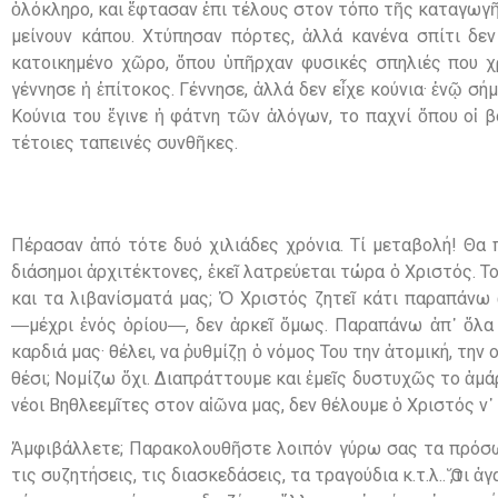
ὁλόκληρο, και ἔφτασαν ἐπι τέλους στον τόπο τῆς καταγωγῆ
μείνουν κάπου. Χτύπησαν πόρτες, ἀλλά κανένα σπίτι δε
κατοικημένο χῶρο, ὅπου ὑπῆρχαν φυσικές σπηλιές που χρ
γέννησε ἡ ἐπίτοκος. Γέννησε, ἀλλά δεν εἶχε κούνια· ἐνῷ σή
Κούνια του ἔγινε ἡ φάτνη τῶν ἀλόγων, το παχνί ὅπου οἱ 
τέτοιες ταπεινές συνθῆκες.
Πέρασαν ἀπό τότε δυό χιλιάδες χρόνια. Τί μεταβολή! Θα 
διάσημοι ἀρχιτέκτονες, ἐκεῖ λατρεύεται τώρα ὁ Χριστός. Το
και τα λιβανίσματά μας; Ὁ Χριστός ζητεῖ κάτι παραπάνω
―μέχρι ἑνός ὁρίου―, δεν ἀρκεῖ ὅμως. Παραπάνω ἀπ᾽ ὅλα αὐ
καρδιά μας· θέλει, να ῥυθμίζῃ ὁ νόμος Του την ἀτομική, την
θέσι; Νομίζω ὄχι. Διαπράττουμε και ἐμεῖς δυστυχῶς το ἁμάρ
νέοι Βηθλεεμῖτες στον αἰῶνα μας, δεν θέλουμε ὁ Χριστός ν᾽
Ἀμφιβάλλετε; Παρακολουθῆστε λοιπόν γύρω σας τα πρόσωπ
τις συζητήσεις, τις διασκεδάσεις, τα τραγούδια κ.τ.λ.. Ὅ,τι