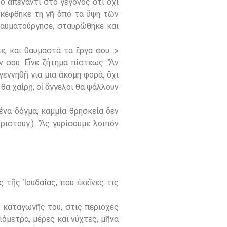
ό ἀπέναντι στο γεγονός ὅτι ὄχι
σκέφθηκε τη γῆ ἀπό τα ὕψη τῶν
θαυματούργησε, σταυρώθηκε και
ιε, και θαυμαστά τα ἔργα σου…»
όν σου. Εἶνε ζήτημα πίστεως. Ἂν
εννηθῇ για μια ἀκόμη φορά, ὄχι
 θα χαίρῃ, οἱ ἄγγελοι θα ψάλλουν
ένα δόγμα, καμμία θρησκεία δεν
ριστουγ.). Ἂς γυρίσουμε λοιπόν
 τῆς Ἰουδαίας, που ἐκεῖνες τις
ς καταγωγῆς του, στις περιοχές
όμετρα, μέρες και νύχτες, μῆνα