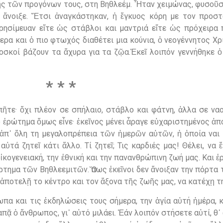
ς τῶν προγόνων τους, στη Βηθλεέμ. Ἦταν χειμώνας, φυσοῦσε
ν ἄνοιξε. Ἔτσι ἀναγκάστηκαν, ἡ ἔγκυος κόρη με τον προσ
ησίμευαν εἴτε ὡς στάβλοι και μαντριά εἴτε ὡς πρόχειρα π
μερα και ὁ πιο φτωχός διαθέτει μια κούνια, ὁ νεογέννητος Χρι
βοσκοί βάζουν τα ἄχυρα για τα ζῷα.Ἐκεῖ λοιπόν γεννήθηκε 
* * *
πῆτε· ὄχι πλέον σε σπήλαιο, στάβλο και φάτνη, ἀλλα σε να
 ἐρώτημα ὅμως εἶνε· ἐκεῖνος μένει ἆραγε εὐχαριστημένος ἀπό
 ἀπ᾿ ὅλη τη μεγαλοπρέπεια τῶν ἡμερῶν αὐτῶν, ἡ ὁποία ναι 
τά ζητεῖ κάτι ἄλλο. Τί ζητεῖ; Τις καρδιές μας! Θέλει, να
 οἰκογενειακή, την ἐθνική και την πανανθρώπινη ζωή μας. Και
τημα τῶν Βηθλεεμιτῶν. Ὅπως ἐκεῖνοι δεν ἄνοιξαν την πόρτα το
 ἀποτελῇ το κέντρο και τον ἄξονα τῆς ζωῆς μας, να κατέχῃ τ
α και τις ἐκδηλώσεις τους σήμερα, την ἁγία αὐτή ἡμέρα, 
 ἀγαπᾷ ὁ ἄνθρωπος, γι᾽ αὐτό μιλάει. Ἐάν λοιπόν στήσετε αὐτί, θ