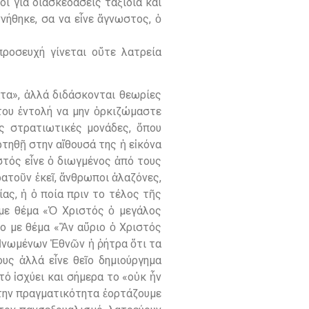
οι για διασκεδάσεις ταξίδια και
ννήθηκε, σα να εἶνε ἄγνωστος, ὁ
ροσευχή γίνεται οὔτε λατρεία
τα», ἀλλά διδάσκονται θεωρίες
του ἐντολή να μην ὁρκιζώμαστε
ς στρατιωτικές μονάδες, ὅπου
ρτηθῇ στην αἴθουσά της ἡ εἰκόνα
στός εἶνε ὁ διωγμένος ἀπό τους
ρατοῦν ἐκεῖ, ἄνθρωποι ἀλαζόνες,
ας, ἡ ὁ ποία πριν το τέλος τῆς
 με θέμα «Ὁ Χριστός ὁ μεγάλος
ο με θέμα «Ἂν αὔριο ὁ Χριστός
 Ἡνωμένων Ἐθνῶν ἡ ῥήτρα ὅτι τα
υς ἀλλά εἶνε θεῖο δημιούργημα
τό ἰσχύει και σήμερα το «οὐκ ἦν
στην πραγματικότητα ἑορτάζουμε