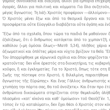
γάμους συνοικέσια και διαζύγια, ἄλλοι για ἐμπόρια ἐπιχειρ
ἀγορές, ἄλλοι για πολιτική και κόμματα. Για ὅλα συζητοῦν,
μέγας ἄγνωστος. Τη λέξι Χριστός προφέρουν ―ἀλλοίμονο―
Ὁ Χριστός μένει ἔξω και ἀπό τα θεσμικά ὄργανα και τα
προσφέρεται οὔτε Εὐαγγέλιο διαβάζεται οὔτε ἀγάπη και ἑνό
Ἔξω ἀπό τα σχολεῖα, ὅπου τώρα τα παιδιά δε μαθαίνουν 
ἐξελίξεως, ὅτι ὁ ἄνθρωπος κατάγεται ἀπό το χιμπαντζῆ,
καθόλου («μη ὀμόσαι ὅλως»–Ματθ. 5,34), πλῆθος χέρια 
ἀξιωματικοί και ὁπλῖτες μέρα και νύχτα βρίζουν τα θεῖα. 
Του ἀπορρίφθηκε με εἰρωνικά σχόλια και ὅπου ψηφίζονται 
κρατοῦντας· δεν εἶνε ἀρεστός στα διοικητήρια, τις κυβερνή
κοῦφοι, ἢ και ἐγκληματίες. Για το Χριστό, ὅπως τότε στη
ζωῆς της πίστεψε στο Χριστό, ἡ Βιλελμίνη, παραιτήθηκε
ἄγνωστος τῆς Εὐρώπης». Και ἕνας Γάλλος ἀνθρωπιστής κα
χτυπήσῃ την πόρτα σας, θα τοῦ ἀνοίξετε;». Και ὅταν προ 
ἀνθρώπινα δικαιώματα στηρίζονται στην θεμελιώδη ἀλήθε
πλασμένο «κατ᾽ εἰκόνα και καθ᾽ ὁμοίωσιν» τοῦ Θεοῦ(Γέν. 1,
τόπος ἐν τῷ καταλύματι», δεν ἔχει θέσι ὁ Χριστός στον κ