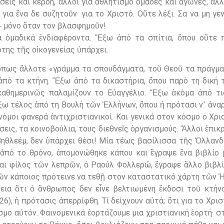
ήσεις και κέρδη, ἄλλοι για ἀθλητισμό ὁμάδες και ἀγῶνες, ἄλλ
 για ἕνα δε συζητοῦν· για το Χριστό. Οὔτε λέξι. Σα να μη γε
 μόνο ὅταν τον βλασφημοῦν!
 ὁμαδικά ἐνδιαφέροντα. Ἔξω ἀπό τα σπίτια, ὅπου οὔτε π
της τῆς οἰκογενείας ὑπάρχει.
ὅπως ἄλλοτε «γράμμα τα σπουδάγματα, τοῦ Θεοῦ τα πράγμα
 ἀπό τα κτήνη. Ἔξω ἀπό τα δικαστήρια, ὅπου παρό τη δική 
καθημερινῶς παλαμίζουν το Εὐαγγέλιο. Ἔξω ἀκόμα ἀπό τι
Ἔξω τέλος ἀπό τη Βουλή τῶν Ἑλλήνων, ὅπου ἡ πρότασι ν᾽ ἀνα
νόμοι φανερά ἀντιχριστιανικοί. Και γενικά στον κόσμο ο Χρι
σεις, τα κοινοβούλια, τους διεθνεῖς ὀργανισμούς. Ἄλλοι ἐπικ
 Βηθλεέμ, δεν ὑπάρχει θέσι! Μία τέως βασίλισσα τῆς Ὁλλανδί
 ἀπό το θρόνο, ἀπομονώθηκε κάπου και ἔγραψε ἕνα βιβλίο
ι φίλος τῶν λεπρῶν, ὁ Ραούλ Φολλερώ, ἔγραψε ἄλλο βιβλί
ἐτῶν κάποιος πρότεινε να τεθῇ στον καταστατικό χάρτη τῶν
ια ὅτι ὁ ἄνθρωπος δεν εἶνε βελτιωμένη ἔκδοσι τοῦ κτήνο
26), ἡ πρότασις ἀπερρίφθη. Τί δείχνουν αὐτά; ὅτι για το Χρισ
όσμο αὐτόν. Φαινομενικά ἑορτάζουμε μια χριστιανική ἑορτή· 