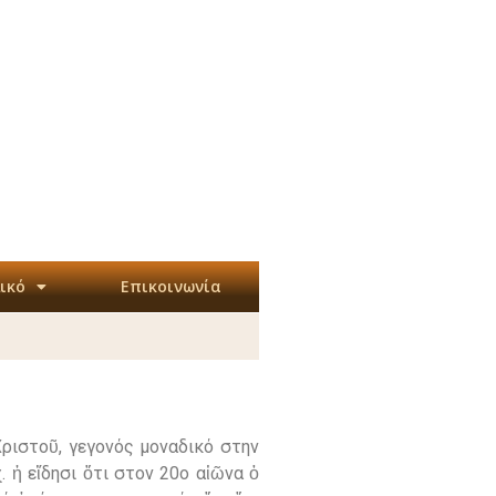
ικό
Επικοινωνία
Χριστοῦ, γεγονός μοναδικό στην
. ἡ εἴδησι ὅτι στον 20ο αἰῶνα ὁ