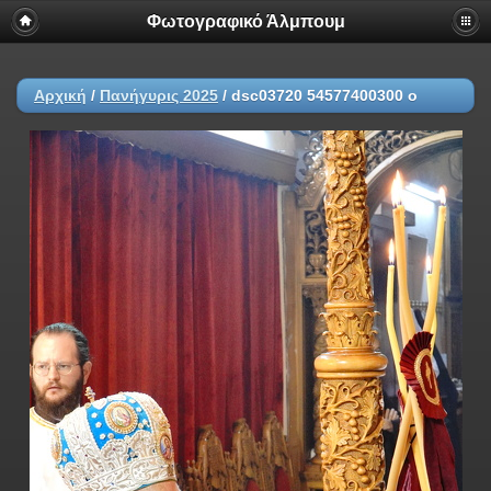
Φωτογραφικό Άλμπουμ
Αρχική
/
Πανήγυρις 2025
/
dsc03720 54577400300 o