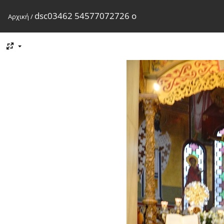
dsc03462 54577072726 o
Αρχική
/