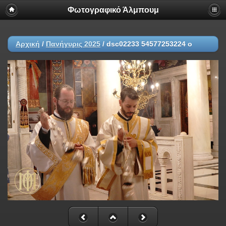
Φωτογραφικό Άλμπουμ
Αρχική
/
Πανήγυρις 2025
/
dsc02233 54577253224 o