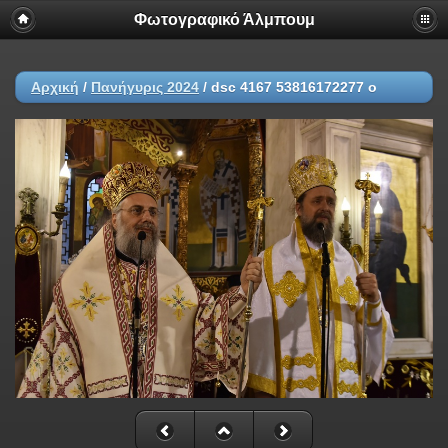
Φωτογραφικό Άλμπουμ
Αρχική
/
Πανήγυρις 2024
/
dsc 4167 53816172277 o