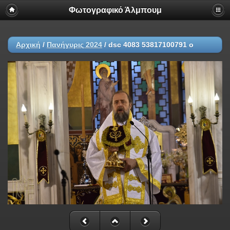
Φωτογραφικό Άλμπουμ
Αρχική
/
Πανήγυρις 2024
/
dsc 4083 53817100791 o