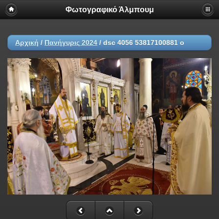
Φωτογραφικό Άλμπουμ
Αρχική
/
Πανήγυρις 2024
/
dsc 4056 53817100881 o