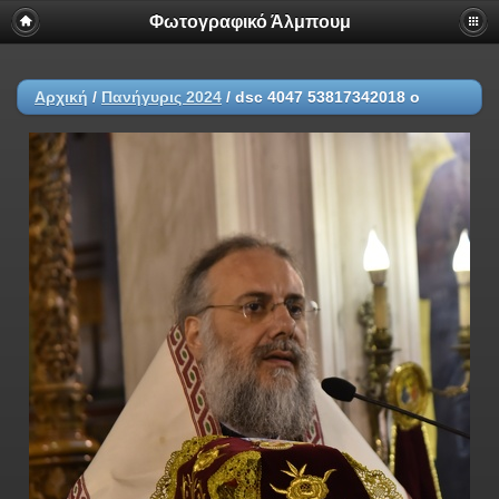
Φωτογραφικό Άλμπουμ
Αρχική
/
Πανήγυρις 2024
/
dsc 4047 53817342018 o