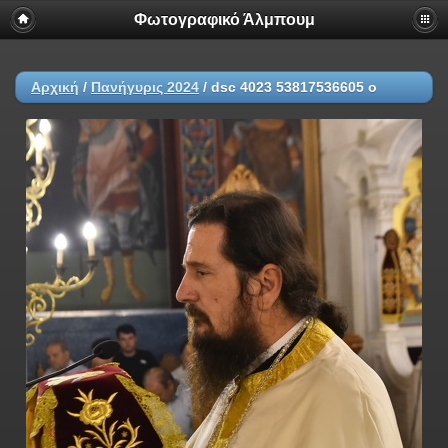
Φωτογραφικό Άλμπουμ
Αρχική
/
Πανήγυρις 2024
/
dsc 4023 53817536605 o