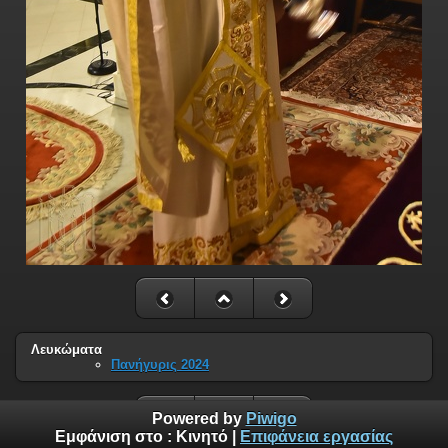
Λευκώματα
Πανήγυρις 2024
Powered by
Piwigo
Εμφάνιση στο :
Κινητό
|
Επιφάνεια εργασίας