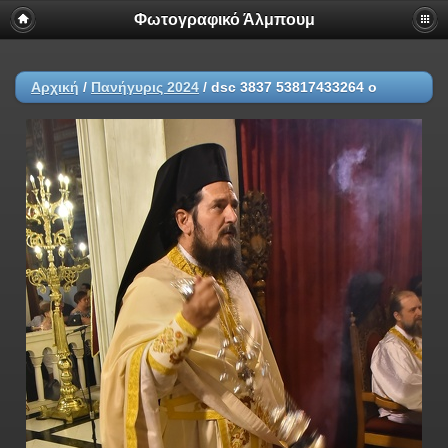
Φωτογραφικό Άλμπουμ
Αρχική
/
Πανήγυρις 2024
/
dsc 3837 53817433264 o