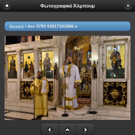
Φωτογραφικό Άλμπουμ
Αρχική
/
dsc 3793 53817101866 o