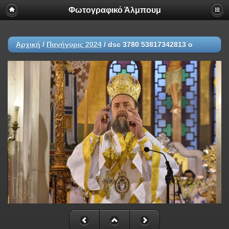
Φωτογραφικό Άλμπουμ
Αρχική
/
Πανήγυρις 2024
/
dsc 3780 53817342813 o