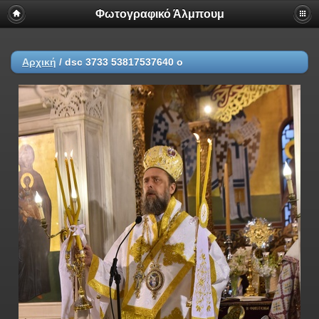
Φωτογραφικό Άλμπουμ
Αρχική
/
dsc 3733 53817537640 o