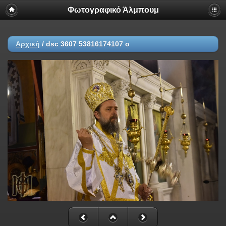
Φωτογραφικό Άλμπουμ
Αρχική
/
dsc 3607 53816174107 o