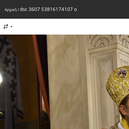
dsc 3607 53816174107 o
Αρχική
/