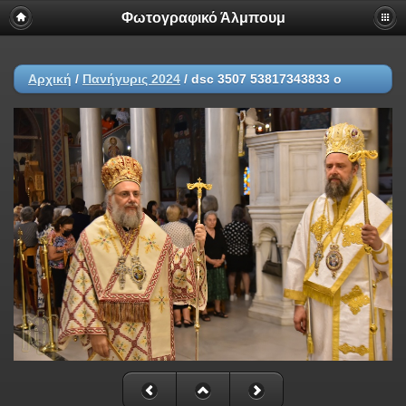
Φωτογραφικό Άλμπουμ
Αρχική
/
Πανήγυρις 2024
/
dsc 3507 53817343833 o