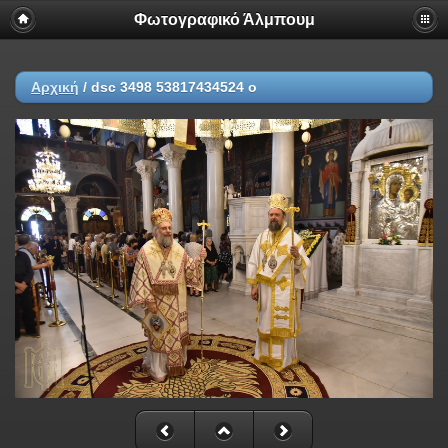
Φωτογραφικό Άλμπουμ
Αρχική
/
dsc 3498 53817434524 o