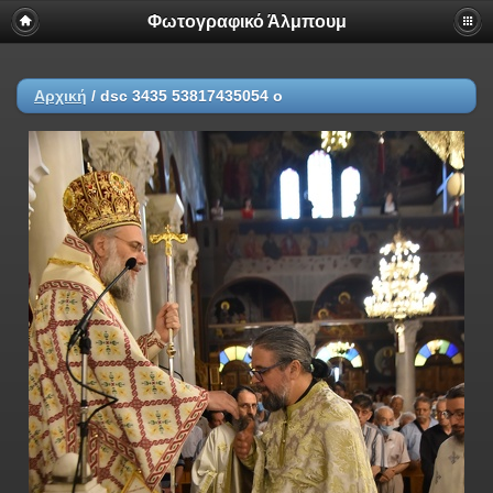
Φωτογραφικό Άλμπουμ
Αρχική
/
dsc 3435 53817435054 o