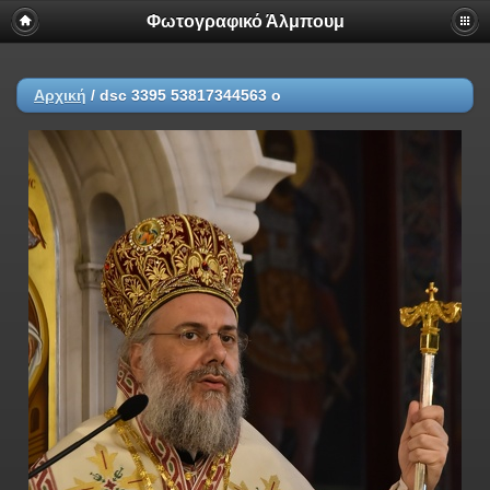
Φωτογραφικό Άλμπουμ
Αρχική
/
dsc 3395 53817344563 o