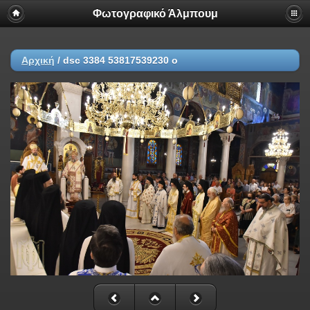
Φωτογραφικό Άλμπουμ
Αρχική
/
dsc 3384 53817539230 o