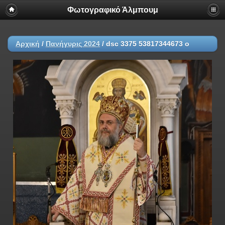
Φωτογραφικό Άλμπουμ
Αρχική
/
Πανήγυρις 2024
/
dsc 3375 53817344673 o