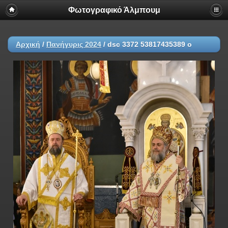
Φωτογραφικό Άλμπουμ
Αρχική
/
Πανήγυρις 2024
/
dsc 3372 53817435389 o