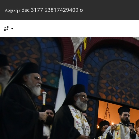
dsc 3177 53817429409 o
Αρχική
/