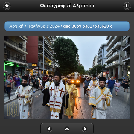
Φωτογραφικό Άλμπουμ
Αρχική
/
Πανήγυρις 2024
/
dsc 3059 53817533620 o