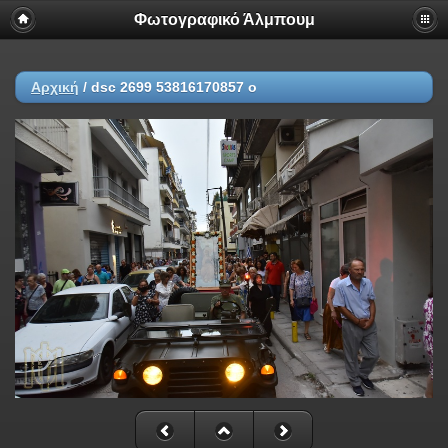
Φωτογραφικό Άλμπουμ
Αρχική
/
dsc 2699 53816170857 o