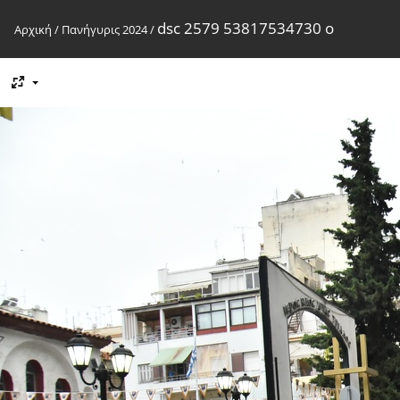
dsc 2579 53817534730 o
Αρχική
/
Πανήγυρις 2024
/