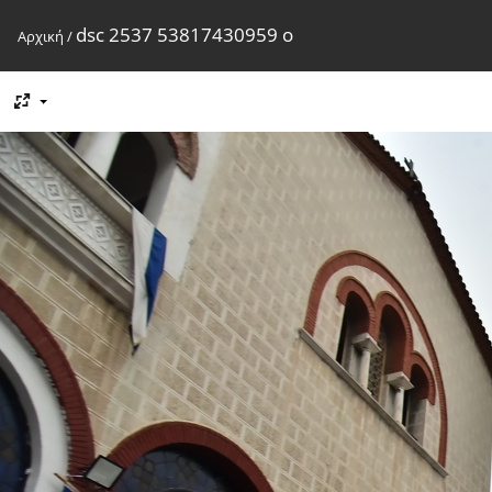
dsc 2537 53817430959 o
Αρχική
/