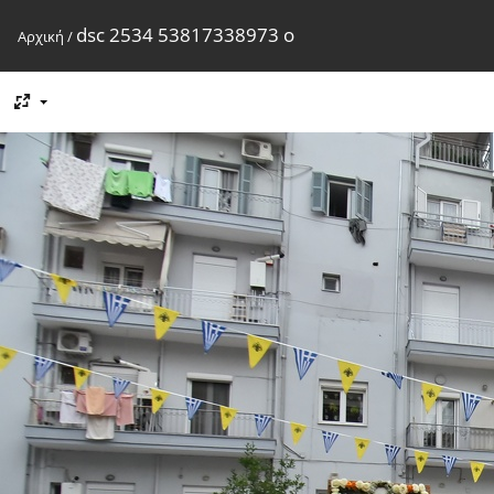
dsc 2534 53817338973 o
Αρχική
/