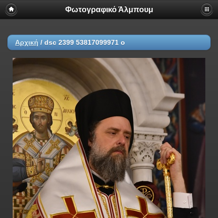
Φωτογραφικό Άλμπουμ
Αρχική
/
dsc 2399 53817099971 o