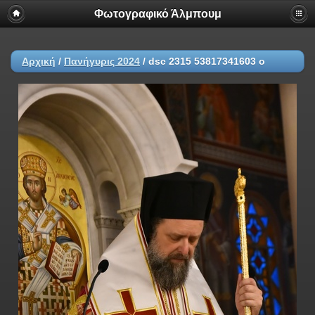
Φωτογραφικό Άλμπουμ
Αρχική
/
Πανήγυρις 2024
/
dsc 2315 53817341603 o