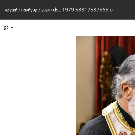
dsc 1979 53817537565 o
Αρχική
/
Πανήγυρις 2024
/