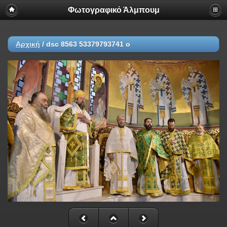
Φωτογραφικό Άλμπουμ
Αρχική
/
dsc 8563 53379793741 o