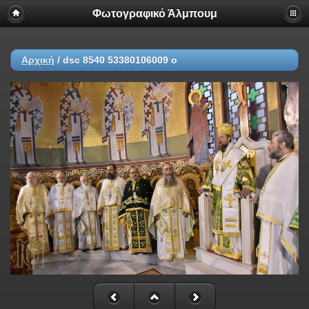
Φωτογραφικό Άλμπουμ
Αρχική
/
dsc 8540 53380106009 o