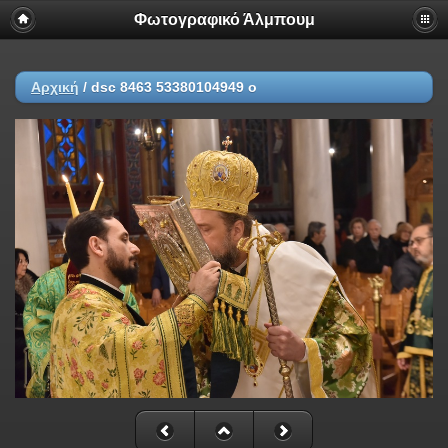
Φωτογραφικό Άλμπουμ
Αρχική
/
dsc 8463 53380104949 o