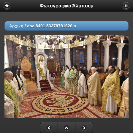
Φωτογραφικό Άλμπουμ
Αρχική
/
dsc 8401 53379791626 o